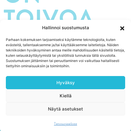
TOIVOA.
Hallinnoi suostumusta
Parhaan kokemuksen tarjoamiseksi käytämme teknologioita, kuten
evästeitä, tallentaaksemme ja/tai käyttääksemme laitetietoja. Näiden
tekniikoiden hyväksyminen antaa meille mahdollisuuden käsitellä tietoja,
kuten selauskäyttäytymistä tai yksilöllisiä tunnuksia tällä sivustolla.
Suostumuksen jättäminen tai peruuttaminen voi vaikuttaa haitallisesti
YHTEISTYÖSSÄ:
tiettyihin ominaisuuksiin ja toimintoihin.
Hyväksy
Kiellä
Näytä asetukset
Tietosuojaseloste