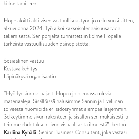
kirkastamiseen.
Hope aloitti aktiivisen vastuullisuustyön jo reilu vuosi sitten,
alkuvuonna 2024. Työ alkoi kaksoisolennaisuusarvion
tekemisestä. Sen pohjalta tunnistettiin kolme Hopelle
tärkeintä vastuullisuuden painopistettä:
Sosiaalinen vastuu
Kestävä kehitys
Läpinäkyvä organisaatio
”Hyödynsimme laajasti Hopen jo olemassa olevia
materiaaleja. Sisällöissä halusimme Sannin ja Eveliinan
toiveesta huomioida eri sidosryhmät aiempaa laajemmin.
Selkeytimme sivun rakenteen ja sisällön sen mukaisesti ja
teimme ehdotuksen sivun visuaalisesta ilmeestä”, kertoo
Karliina Kyhälä
, Senior Business Consultant, joka vastasi