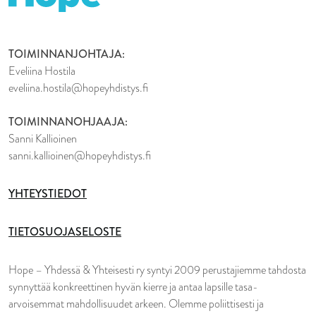
TOIMINNANJOHTAJA:
Eveliina Hostila
eveliina.hostila@hopeyhdistys.fi
TOIMINNANOHJAAJA:
Sanni Kallioinen
sanni.kallioinen@hopeyhdistys.fi
YHTEYSTIEDOT
TIETOSUOJASELOSTE
Hope – Yhdessä & Yhteisesti ry syntyi 2009 perustajiemme tahdosta
synnyttää konkreettinen hyvän kierre ja antaa lapsille tasa-
arvoisemmat mahdollisuudet arkeen. Olemme poliittisesti ja