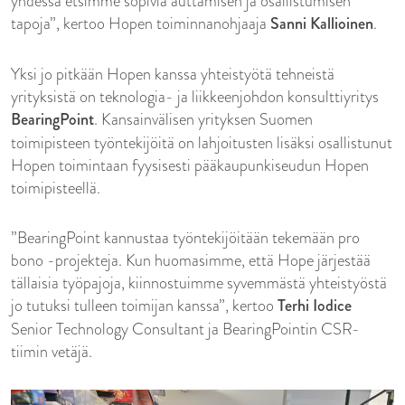
yhdessä etsimme sopivia auttamisen ja osallistumisen
tapoja”, kertoo Hopen toiminnanohjaaja
Sanni Kallioinen
.
Yksi jo pitkään Hopen kanssa yhteistyötä tehneistä
yrityksistä on teknologia- ja liikkeenjohdon konsulttiyritys
BearingPoint
. Kansainvälisen yrityksen Suomen
toimipisteen työntekijöitä on lahjoitusten lisäksi osallistunut
Hopen toimintaan fyysisesti pääkaupunkiseudun Hopen
toimipisteellä.
”BearingPoint kannustaa työntekijöitään tekemään pro
bono -projekteja. Kun huomasimme, että Hope järjestää
tällaisia työpajoja, kiinnostuimme syvemmästä yhteistyöstä
jo tutuksi tulleen toimijan kanssa”, kertoo
Terhi Iodice
Senior Technology Consultant ja BearingPointin CSR-
tiimin vetäjä.