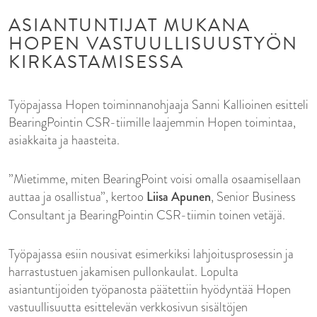
ASIANTUNTIJAT MUKANA
HOPEN VASTUULLISUUSTYÖN
KIRKASTAMISESSA
Työpajassa Hopen toiminnanohjaaja Sanni Kallioinen esitteli
BearingPointin CSR-tiimille laajemmin Hopen toimintaa,
asiakkaita ja haasteita.
”Mietimme, miten BearingPoint voisi omalla osaamisellaan
auttaa ja osallistua”, kertoo
Liisa Apunen
, Senior Business
Consultant ja BearingPointin CSR-tiimin toinen vetäjä.
Työpajassa esiin nousivat esimerkiksi lahjoitusprosessin ja
harrastustuen jakamisen pullonkaulat. Lopulta
asiantuntijoiden työpanosta päätettiin hyödyntää Hopen
vastuullisuutta esittelevän verkkosivun sisältöjen