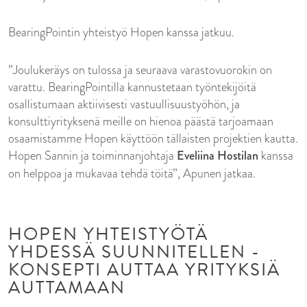
BearingPointin yhteistyö Hopen kanssa jatkuu.
”Joulukeräys on tulossa ja seuraava varastovuorokin on
varattu. BearingPointilla kannustetaan työntekijöitä
osallistumaan aktiivisesti vastuullisuustyöhön, ja
konsulttiyrityksenä meille on hienoa päästä tarjoamaan
osaamistamme Hopen käyttöön tällaisten projektien kautta.
Hopen Sannin ja toiminnanjohtaja
Eveliina Hostilan
kanssa
on helppoa ja mukavaa tehdä töitä”, Apunen jatkaa.
HOPEN YHTEISTYÖTÄ
YHDESSÄ SUUNNITELLEN -
KONSEPTI AUTTAA YRITYKSIÄ
AUTTAMAAN