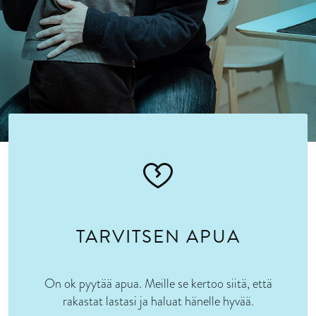
TARVITSEN APUA
On ok pyytää apua. Meille se kertoo siitä, että
rakastat lastasi ja haluat hänelle hyvää.