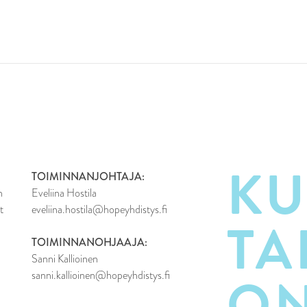
KU
TOIMINNANJOHTAJA:
n
Eveliina Hostila
t
eveliina.hostila@hopeyhdistys.fi
TA
TOIMINNANOHJAAJA:
Sanni Kallioinen
O
sanni.kallioinen@hopeyhdistys.fi