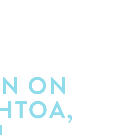
N ON
HTOA,
N