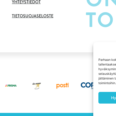
YHTEYSTIEDOT
TO
TIETOSUOJASELOSTE
Parhaan kok
tallentaaks
hyväksymine
selauskäyttä
jättäminen t
toimintoihin.
Hy