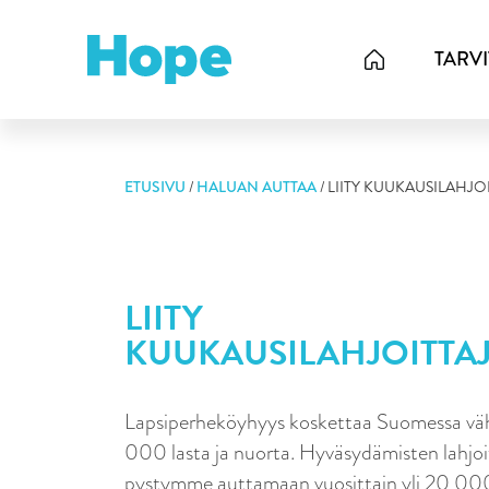
Skip
to
TARV
content
ETUSIVU
/
HALUAN AUTTAA
/
LIITY KUUKAUSILAHJOI
LIITY
KUUKAUSILAHJOITTAJ
Lapsiperheköyhyys koskettaa Suomessa vä
000 lasta ja nuorta. Hyväsydämisten lahjoit
pystymme auttamaan vuosittain yli 20 000