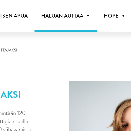
ITSEN APUA
HALUAN AUTTAA
HOPE
TTAJAKSI
AKSI
hintään 120
tajien tuella
 vähävaraista