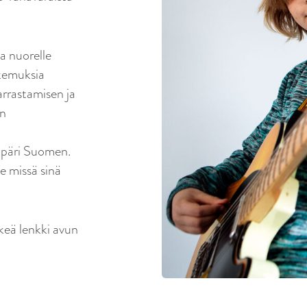
ja nuorelle
okemuksia
arrastamisen ja
en
0
ympäri Suomen.
e missä sinä
rkeä lenkki avun