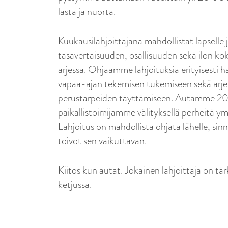
lasta ja nuorta.
Kuukausilahjoittajana mahdollistat lapselle 
tasavertaisuuden, osallisuuden sekä ilon k
arjessa. Ohjaamme lahjoituksia erityisesti h
vapaa-ajan tekemisen tukemiseen sekä arj
perustarpeiden täyttämiseen. Autamme 2
paikallistoimijamme välityksellä perheitä 
Lahjoitus on mahdollista ohjata lähelle, sinn
toivot sen vaikuttavan.
Kiitos kun autat. Jokainen lahjoittaja on tä
ketjussa.