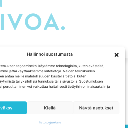
IVOA.
Hallinnoi suostumusta
emuksen tarjoamiseksi käytämme teknologioita, kuten evästeitä,
emme ja/tai käyttääksemme laitetietoja. Näiden tekniikoiden
n antaa meille mahdollisuuden käsitellä tietoja, kuten
ytymistä tai yksilöllisiä tunnuksia tällä sivustolla. Suostumuksen
ai peruuttaminen voi vaikuttaa haitallisesti tiettyihin ominaisuuksiin ja
väksy
Kiellä
Näytä asetukset
Tietosuojaseloste