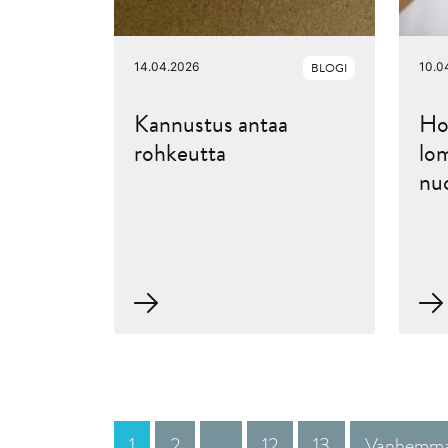
14.04.2026
BLOGI
10.0
Kannustus antaa
Hop
rohkeutta
lom
nuo
1
2
…
12
13
Vanhemmat