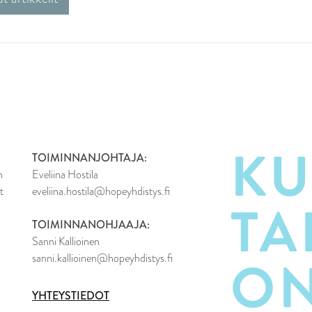
KU
TOIMINNANJOHTAJA:
n
Eveliina Hostila
t
eveliina.hostila@hopeyhdistys.fi
TA
TOIMINNANOHJAAJA:
Sanni Kallioinen
O
sanni.kallioinen@hopeyhdistys.fi
YHTEYSTIEDOT