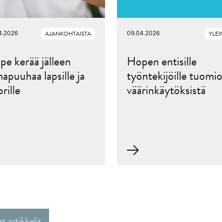
4.2026
AJANKOHTAISTA
09.04.2026
YLE
e kerää jälleen
Hopen entisille
apuuhaa lapsille ja
työntekijöille tuomio
rille
väärinkäytöksistä
 artikkelit