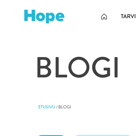
Skip
to
TARV
content
BLOGI
ETUSIVU
/
BLOGI