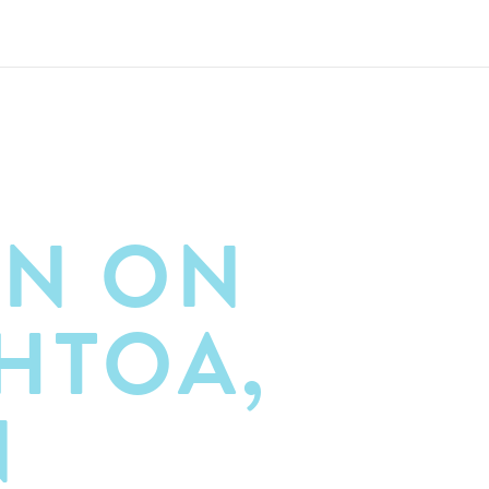
N ON
HTOA,
N