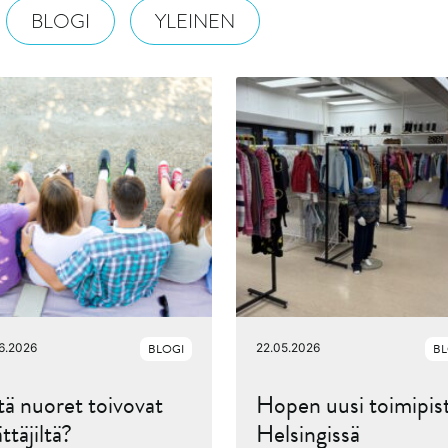
BLOGI
YLEINEN
6.2026
BLOGI
22.05.2026
BL
ä nuoret toivovat
Hopen uusi toimipis
ttäjiltä?
Helsingissä