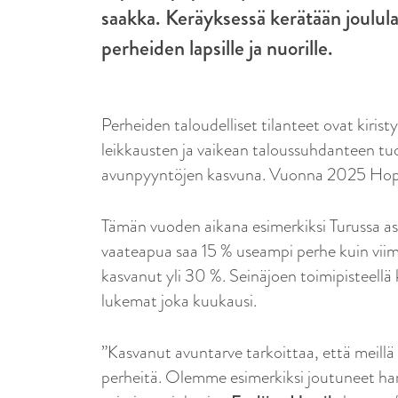
saakka. Keräyksessä kerätään joulula
perheiden lapsille ja nuorille.
Perheiden taloudelliset tilanteet ovat kiris
leikkausten ja vaikean taloussuhdanteen tu
avunpyyntöjen kasvuna. Vuonna 2025 Hope
Tämän vuoden aikana esimerkiksi Turussa as
vaateapua saa 15 % useampi perhe kuin viim
kasvanut yli 30 %. Seinäjoen toimipisteellä
lukemat joka kuukausi.
”Kasvanut avuntarve tarkoittaa, että meill
perheitä. Olemme esimerkiksi joutuneet ha