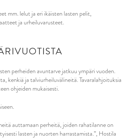
t mm. lelut ja eri ikäisten lasten pelit,
aatteet ja urheiluvarusteet.
ÄRIVUOTISTA
aisten perheiden avuntarve jatkuu ympäri vuoden.
ta, kenkiä ja talviurheiluvälineitä. Tavaralahjoituksia
teen ohjeiden mukaisesti.
iseen.
meitä auttamaan perheitä, joiden rahatilanne on
ityisesti lasten ja nuorten harrastamista.”, Hostila