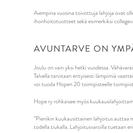
Aiempina vuosina toivottuja lahjoja ovat ollee
ihonhoitotuotteet sekä esimerkiksi collegev
AVUNTARVE ON YMP
Joulu on vain yksi hetki vuodessa. Vähävar
Talvella tarvitaan erityisesti lämpimiä vaattei
voi tuoda Hopen 20 toimipisteelle toimipis
Hope ry rohkaisee myös kuukausilahjoittam
”Pienikin kuukausittainen lahjoitus auttaa 
todella tiukalla. Lahjoitusvaroilla tuetaan er