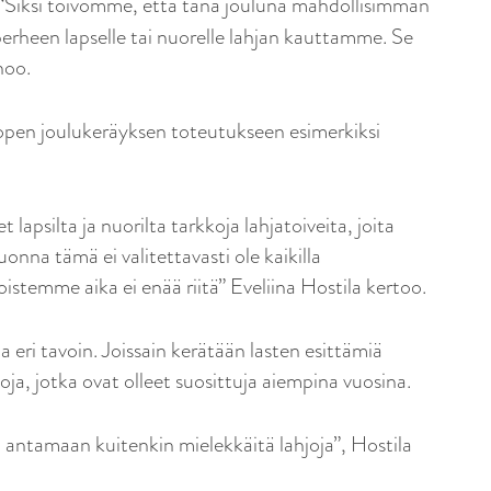
“Siksi toivomme, että tänä jouluna mahdollisimman
perheen lapselle tai nuorelle lahjan kauttamme. Se
noo.
en joulukeräyksen toteutukseen esimerkiksi
psilta ja nuorilta tarkkoja lahjatoiveita, joita
uonna tämä ei valitettavasti ole kaikilla
istemme aika ei enää riitä” Eveliina Hostila kertoo.
a eri tavoin. Joissain kerätään lasten esittämiä
hjoja, jotka ovat olleet suosittuja aiempina vuosina.
t antamaan kuitenkin mielekkäitä lahjoja”, Hostila