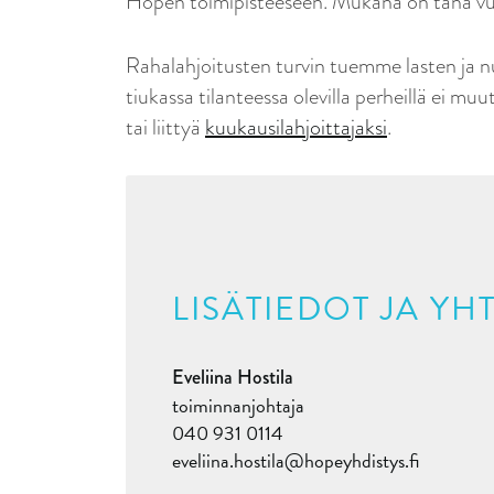
Hopen toimipisteeseen. Mukana on tänä vuo
Rahalahjoitusten turvin tuemme lasten ja nu
tiukassa tilanteessa olevilla perheillä ei mu
tai liittyä
kuukausilahjoittajaksi
.
LISÄTIEDOT JA Y
Eveliina Hostila
toiminnanjohtaja
040 931 0114
eveliina.hostila@hopeyhdistys.fi