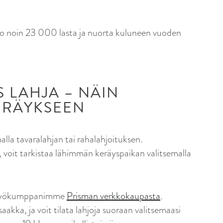
 jo noin 23 000 lasta ja nuorta kuluneen vuoden
 LAHJA – NÄIN
ERÄYKSEEN
lla tavaralahjan tai rahalahjoituksen.
 voit tarkistaa lähimmän keräyspaikan valitsemalla
eistyökumppanimme
Prisman verkkokaupasta
.
kka, ja voit tilata lahjoja suoraan valitsemaasi