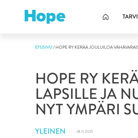
Skip
to
TARV
content
ETUSIVU
/
HOPE RY KERÄÄ JOULUILOA VÄHÄVARAISI
HOPE RY KERÄ
LAPSILLE JA 
NYT YMPÄRI 
YLEINEN
28.11.2025