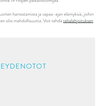
nna 19 Hopen paikallistoimijaa.
orten harrastamista ja vapaa-ajan elämyksiä, joihin
uten olisi mahdollisuutta. Voit tehdä
rahalahjoituksen
HTEYDENOTOT