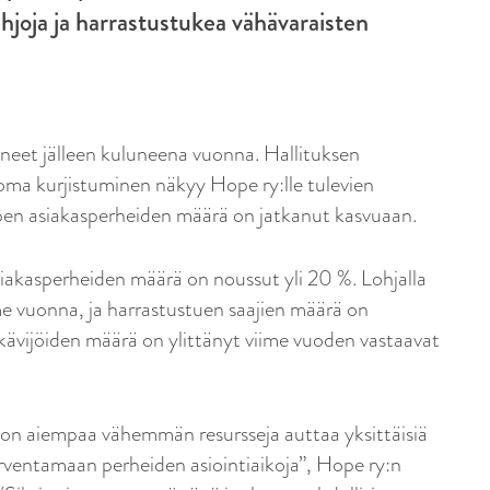
hjoja ja harrastustukea vähävaraisten
tyneet jälleen kuluneena vuonna. Hallituksen
oma kurjistuminen näkyy Hope ry:lle tulevien
n asiakasperheiden määrä on jatkanut kasvuaan.
iakasperheiden määrä on noussut yli 20 %. Lohjalla
e vuonna, ja harrastustuen saajien määrä on
 kävijöiden määrä on ylittänyt viime vuoden vastaavat
ä on aiempaa vähemmän resursseja auttaa yksittäisiä
rventamaan perheiden asiointiaikoja”, Hope ry:n