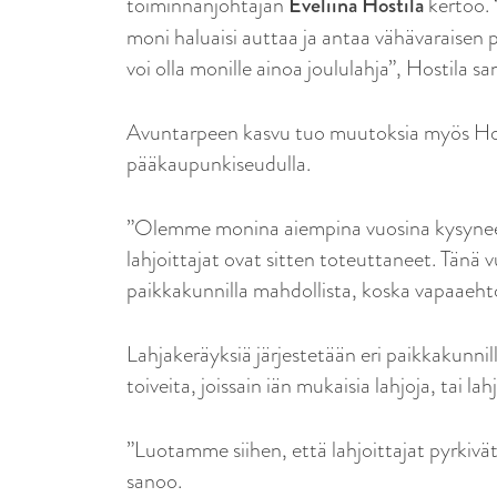
toiminnanjohtajan
Eveliina Hostila
kertoo. 
moni haluaisi auttaa ja antaa vähävaraisen 
voi olla monille ainoa joululahja”, Hostila sa
Avuntarpeen kasvu tuo muutoksia myös Hop
pääkaupunkiseudulla.
”Olemme monina aiempina vuosina kysyneet la
lahjoittajat ovat sitten toteuttaneet. Tänä v
paikkakunnilla mahdollista, koska vapaaehto
Lahjakeräyksiä järjestetään eri paikkakunnill
toiveita, joissain iän mukaisia lahjoja, tai la
”Luotamme siihen, että lahjoittajat pyrkivä
sanoo.