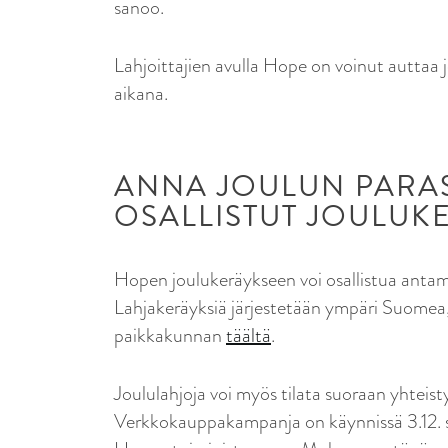
sanoo.
Lahjoittajien avulla Hope on voinut auttaa
aikana.
ANNA JOULUN PARAS
OSALLISTUT JOULUK
Hopen joulukeräykseen voi osallistua antama
Lahjakeräyksiä järjestetään ympäri Suomea,
paikkakunnan
täältä
.
Joululahjoja voi myös tilata suoraan yht
Verkkokauppakampanja on käynnissä 3.12. saa