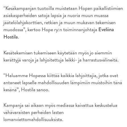
“Kesäkampanjan tuotoilla muistetaan Hopen paikallistiimien
asiakasperheiden satoja lapsia ja nuoria muun muassa
jäätelölahjakorttien, retkien ja muun mukavan tekemisen
muodossa”, kertoo Hope ry:n toiminnanjohtaja
Eveliina
.
Hostila
Kesätekemisen tukemiseen käytetään myös jo aiemmin
kerättyjä varoja ja lahjoitettuja leikki- ja harrastusvälineitä.
“Haluamme Hopessa kiittää kaikkia lahjoittajia, jotka ovat
antaneet lapselle mahdollisuuden lämpimiin muistoihin tänä
kesänä”, Hostila sanoo.
Kampanja sai aikaan myös mediassa kaivattua keskustelua
vähävaraisten perheiden lasten
lomanviettomahdollisuuksista.