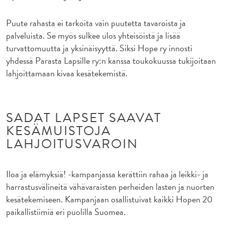
Puute rahasta ei tarkoita vain puutetta tavaroista ja
palveluista. Se myös sulkee ulos yhteisöistä ja lisää
turvattomuutta ja yksinäisyyttä. Siksi Hope ry innosti
yhdessä Parasta Lapsille ry:n kanssa toukokuussa tukijoitaan
lahjoittamaan kivaa kesätekemistä.
SADAT LAPSET SAAVAT
KESÄMUISTOJA
LAHJOITUSVAROIN
Iloa ja elämyksiä! -kampanjassa kerättiin rahaa ja leikki- ja
harrastusvälineitä vähävaraisten perheiden lasten ja nuorten
kesätekemiseen. Kampanjaan osallistuivat kaikki Hopen 20
paikallistiimiä eri puolilla Suomea.