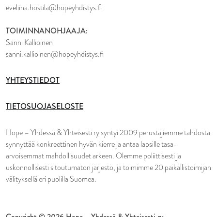
eveliina.hostila@hopeyhdistys.fi
TOIMINNANOHJAAJA:
Sanni Kallioinen
sanni.kallioinen@hopeyhdistys.fi
YHTEYSTIEDOT
TIETOSUOJASELOSTE
Hope – Yhdessä & Yhteisesti ry syntyi 2009 perustajiemme tahdosta
synnyttää konkreettinen hyvän kierre ja antaa lapsille tasa-
arvoisemmat mahdollisuudet arkeen. Olemme poliittisesti ja
uskonnollisesti sitoutumaton järjestö, ja toimimme 20 paikallistoimijan
välityksellä eri puolilla Suomea.
Copyright © 2026 Hope – Yhdessä & Yhteisesti ry