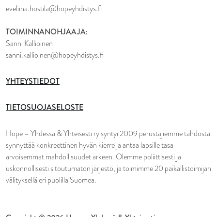
eveliina.hostila@hopeyhdistys.fi
TOIMINNANOHJAAJA:
Sanni Kallioinen
sanni.kallioinen@hopeyhdistys.fi
YHTEYSTIEDOT
TIETOSUOJASELOSTE
Hope – Yhdessä & Yhteisesti ry syntyi 2009 perustajiemme tahdosta
synnyttää konkreettinen hyvän kierre ja antaa lapsille tasa-
arvoisemmat mahdollisuudet arkeen. Olemme poliittisesti ja
uskonnollisesti sitoutumaton järjestö, ja toimimme 20 paikallistoimijan
välityksellä eri puolilla Suomea.