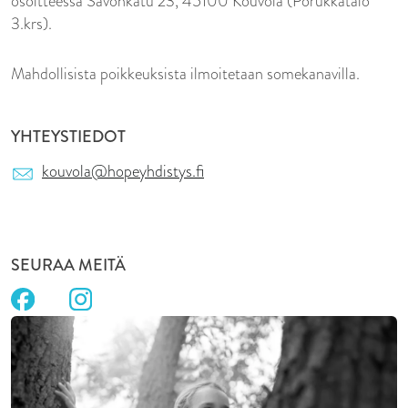
osoitteessa Savonkatu 23, 45100 Kouvola (Porukkatalo
3.krs).
Mahdollisista poikkeuksista ilmoitetaan somekanavilla.
YHTEYSTIEDOT
kouvola@hopeyhdistys.fi
SEURAA MEITÄ