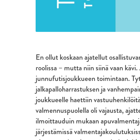
En ollut koskaan ajatellut osallistu
roolissa – mutta niin siinä vaan käv
junnufutisjoukkueen toimintaan. Tytä
jalkapalloharrastuksen ja vanhempai
joukkueelle haettiin vastuuhenkilöi
valmennuspuolella oli vajausta, ajattel
ilmoittauduin mukaan apuvalmentaj
järjestämissä valmentajakoulutuksiss