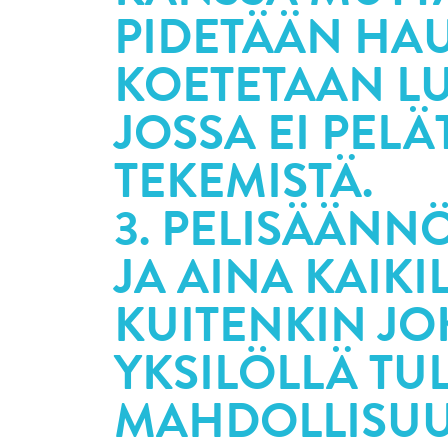
PIDETÄÄN HAU
KOETETAAN LU
JOSSA EI PEL
TEKEMISTÄ.
3. PELISÄÄNN
JA AINA KAIK
KUITENKIN JO
YKSILÖLLÄ TUL
MAHDOLLISUU