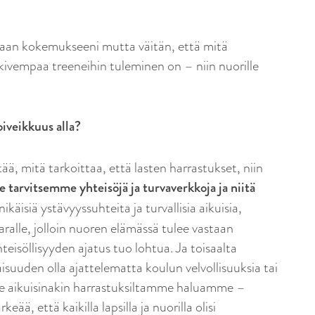
an kokemukseeni mutta väitän, että mitä
kivempaa treeneihin tuleminen on – niin nuorille
oiveikkuus alla?
, mitä tarkoittaa, että lasten harrastukset, niin
 tarvitsemme yhteisöjä ja turvaverkkoja ja niitä
nikäisiä ystävyyssuhteita ja turvallisia aikuisia,
alle, jolloin nuoren elämässä tulee vastaan
hteisöllisyyden ajatus tuo lohtua. Ja toisaalta
isuuden olla ajattelematta koulun velvollisuuksia tai
e aikuisinakin harrastuksiltamme haluamme –
ä, että kaikilla lapsilla ja nuorilla olisi