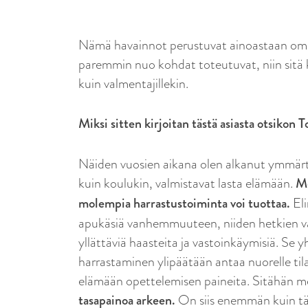
Nämä havainnot perustuvat ainoastaan oma
paremmin nuo kohdat toteutuvat, niin sitä 
kuin valmentajillekin.
Miksi sitten kirjoitan tästä asiasta otsikon T
Näiden vuosien aikana olen alkanut ymmärtää
kuin koulukin, valmistavat lasta elämään.
Me
molempia harrastustoiminta voi tuottaa.
Eli
apukäsiä vanhemmuuteen, niiden hetkien var
yllättäviä haasteita ja vastoinkäymisiä. Se y
harrastaminen ylipäätään antaa nuorelle tila
elämään opettelemisen paineita. Sitähän m
tasapainoa arkeen.
On siis enemmän kuin tärkeä