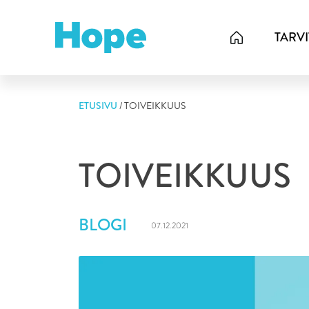
Skip
to
TARV
content
ETUSIVU
/
TOIVEIKKUUS
TOIVEIKKUUS
BLOGI
07.12.2021