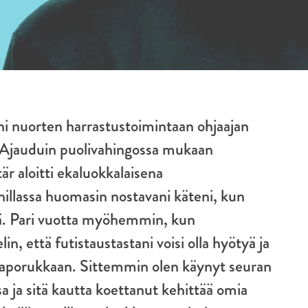
vani nuorten harrastustoimintaan ohjaajan
i. Ajauduin puolivahingossa mukaan
r aloitti ekaluokkalaisena
nillassa huomasin nostavani käteni, kun
tä. Pari vuotta myöhemmin, kun
in, että futistaustastani voisi olla hyötyä ja
aporukkaan. Sittemmin olen käynyt seuran
a ja sitä kautta koettanut kehittää omia