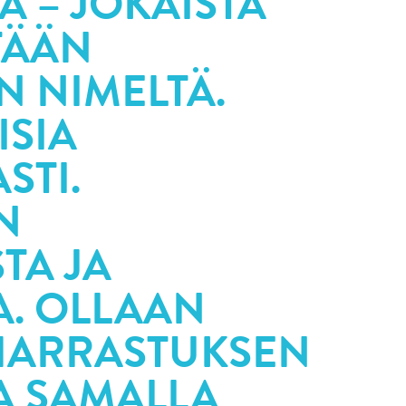
 – JOKAISTA
TÄÄN
 NIMELTÄ.
ISIA
STI.
N
TA JA
A. OLLAAN
 HARRASTUKSEN
A SAMALLA