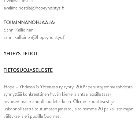
Eveliina Hostila
eveliina.hostila@hopeyhdistys.fi
TOIMINNANOHJAAJA:
Sanni Kallioinen
sanni.kallioinen@hopeyhdistys.fi
YHTEYSTIEDOT
TIETOSUOJASELOSTE
Hope – Yhdessä & Yhteisesti ry syntyi 2009 perustajiemme tahdosta
synnyttää konkreettinen hyvän kierre ja antaa lapsille tasa-
arvoisemmat mahdollisuudet arkeen. Olemme poliittisesti ja
uskonnollisesti sitoutumaton järjestö, ja toimimme 20 paikallistoimijan
välityksellä eri puolilla Suomea.