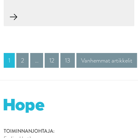
1
2
…
12
13
Vanhemmat artikkelit
TOIMINNANJOHTAJA: