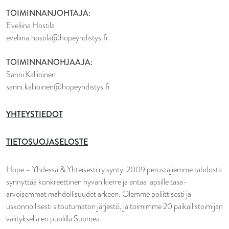
TOIMINNANJOHTAJA:
Eveliina Hostila
eveliina.hostila@hopeyhdistys.fi
TOIMINNANOHJAAJA:
Sanni Kallioinen
sanni.kallioinen@hopeyhdistys.fi
YHTEYSTIEDOT
TIETOSUOJASELOSTE
Hope – Yhdessä & Yhteisesti ry syntyi 2009 perustajiemme tahdosta
synnyttää konkreettinen hyvän kierre ja antaa lapsille tasa-
arvoisemmat mahdollisuudet arkeen. Olemme poliittisesti ja
uskonnollisesti sitoutumaton järjestö, ja toimimme 20 paikallistoimijan
välityksellä eri puolilla Suomea.