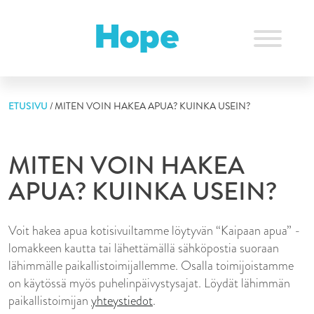
Skip
to
content
ETUSIVU
/
MITEN VOIN HAKEA APUA? KUINKA USEIN?
MITEN VOIN HAKEA
APUA? KUINKA USEIN?
Voit hakea apua kotisivuiltamme löytyvän “Kaipaan apua” -
lomakkeen kautta tai lähettämällä sähköpostia suoraan
lähimmälle paikallistoimijallemme. Osalla toimijoistamme
on käytössä myös puhelinpäivystysajat. Löydät lähimmän
paikallistoimijan
yhteystiedot
.