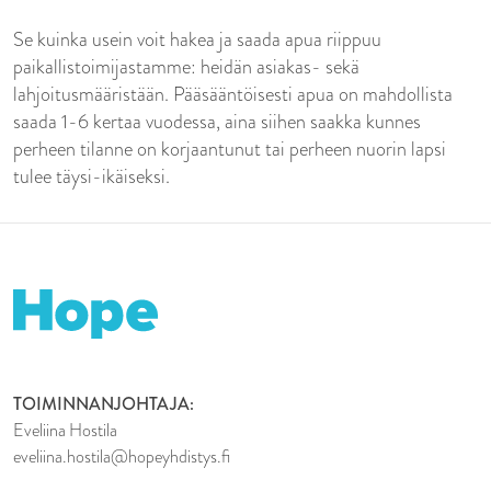
Se kuinka usein voit hakea ja saada apua riippuu
paikallistoimijastamme: heidän asiakas- sekä
lahjoitusmääristään. Pääsääntöisesti apua on mahdollista
saada 1-6 kertaa vuodessa, aina siihen saakka kunnes
perheen tilanne on korjaantunut tai perheen nuorin lapsi
tulee täysi-ikäiseksi.
TOIMINNANJOHTAJA:
Eveliina Hostila
eveliina.hostila@hopeyhdistys.fi