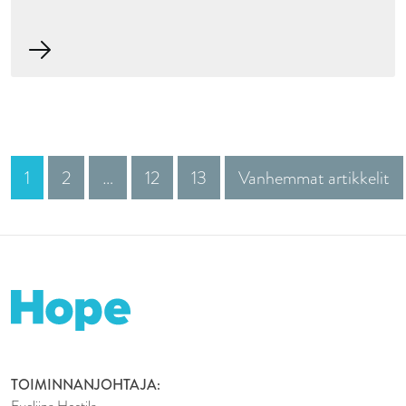
1
2
…
12
13
Vanhemmat artikkelit
TOIMINNANJOHTAJA: