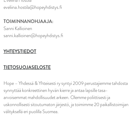
Eveliina Hostila
eveliina.hostila@hopeyhdistys.fi
TOIMINNANOHJAAJA:
Sanni Kallioinen
sanni.kallioinen@hopeyhdistys.fi
YHTEYSTIEDOT
TIETOSUOJASELOSTE
Hope – Yhdessä & Yhteisesti ry syntyi 2009 perustajiemme tahdosta
synnyttää konkreettinen hyvän kierre ja antaa lapsille tasa-
arvoisemmat mahdollisuudet arkeen. Olemme poliittisesti ja
uskonnollisesti sitoutumaton järjestö, ja toimimme 20 paikallistoimijan
välityksellä eri puolilla Suomea.