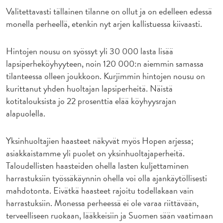
Valitettavasti tällainen tilanne on ollut ja on edelleen edessä
monella perheellä, etenkin nyt arjen kallistuessa kiivaasti.
Hintojen nousu on syössyt yli 30 000 lasta lisää
lapsiperheköyhyyteen, noin 120 000:n aiemmin samassa
tilanteessa olleen joukkoon. Kurjimmin hintojen nousu on
kurittanut yhden huoltajan lapsiperheitä. Näistä
kotitalouksista jo 22 prosenttia elää köyhyysrajan
alapuolella.
Yksinhuoltajien haasteet näkyvät myös Hopen arjessa;
asiakkaistamme yli puolet on yksinhuoltajaperheitä.
Taloudellisten haasteiden ohella lasten kuljettaminen
harrastuksiin työssäkäynnin ohella voi olla ajankäytöllisesti
mahdotonta. Eivätkä haasteet rajoitu todellakaan vain
harrastuksiin. Monessa perheessä ei ole varaa riittävään,
terveelliseen ruokaan, lääkkeisiin ja Suomen sään vaatimaan