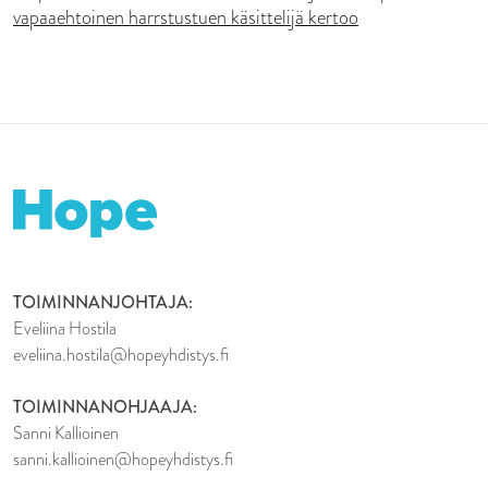
vapaaehtoinen harrstustuen käsittelijä kertoo
TOIMINNANJOHTAJA:
Eveliina Hostila
eveliina.hostila@hopeyhdistys.fi
TOIMINNANOHJAAJA:
Sanni Kallioinen
sanni.kallioinen@hopeyhdistys.fi