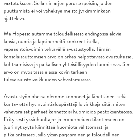
vaatetukseen. Sellaisiin arjen perustarpeisiin, joiden
puuttumista ei voi väheksyä meistä jyrkimminkään
ajatteleva.
Me Hopessa autamme taloudellisessa ahdingossa eläviä
lapsia, nuoria ja lapsiperheitä konkreettisella,
vapaaehtoisvoimin tehtävällä avustustyöllä. Tämän
kansalaisauttamisen arvo on arkea helpottavissa avustuksissa,
kohtaamisissa ja paikallisen yhteisöllisyyden luomisessa. Sen
arvo on myös tässä ajassa kovin tärkeän
tulevaisuustoiveikkuuden vahvistamisessa.
Avustustyön ohessa olemme koonneet ja lähettäneet sekä
kunta- että hyvinvointialuepäättäjille vinkkejä siitä, miten
vähävaraiset perheet kannattaisi huomioida päätöksenteossa.
Erityisesti yksinhuoltaja- ja eroperheiden tilanteeseen on
juuri nyt syytä kiinnittää huomiota välittömästi ja
pitkäjänteisesti, sillä yksin pärjääminen ja taloudellinen