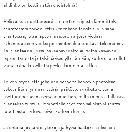
ahdinko on kestämätön yhdistelmä!
Pelin alkua odottaessani ja nuorten reipasta lämmittelyä
seuratessani toivon, ettei kenenkään tarvitsisi olla siinä
tilanteessa, jossa lapsen ja nuoren arjesta viedään
rahanpuutteen vuoksi pois eniten iloa tuottava tekeminen.
Tai tilanteessa, jossa jääkaapin sisältö ei vastaa kasvavan
lapsen tarpeita ja talvi pääsee yllättämään, koska ei ole ollut
varaa ostaa lapselle tarpeeksi lämmintä takkia.
Toivon myös, että jokainen perheitä koskevia päätöksiä
tekevä lisäisi ymmärrystään päätösten vaikutuksista ja
asettuisi perheen asemaan miettien, miltä minusta tällaisissa
tilanteissa tuntuisi. Empatialla tavoittaa sellaista viisautta,
jota tilastot ja luvut eivät koskaan kerro.
Ja entäpä jos tahtoa, tekoja ja hyviä päätöksiä olisi niin