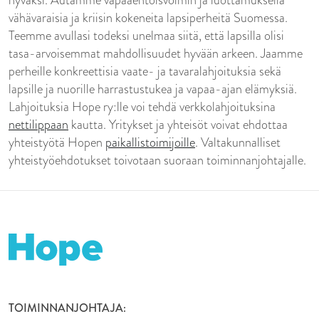
vähävaraisia ja kriisin kokeneita lapsiperheitä Suomessa.
Teemme avullasi todeksi unelmaa siitä, että lapsilla olisi
tasa-arvoisemmat mahdollisuudet hyvään arkeen. Jaamme
perheille konkreettisia vaate- ja tavaralahjoituksia sekä
lapsille ja nuorille harrastustukea ja vapaa-ajan elämyksiä.
Lahjoituksia Hope ry:lle voi tehdä verkkolahjoituksina
nettilippaan
kautta. Yritykset ja yhteisöt voivat ehdottaa
yhteistyötä Hopen
paikallistoimijoille
. Valtakunnalliset
yhteistyöehdotukset toivotaan suoraan toiminnanjohtajalle.
TOIMINNANJOHTAJA: