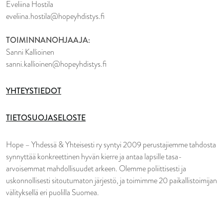
Eveliina Hostila
eveliina.hostila@hopeyhdistys.fi
TOIMINNANOHJAAJA:
Sanni Kallioinen
sanni.kallioinen@hopeyhdistys.fi
YHTEYSTIEDOT
TIETOSUOJASELOSTE
Hope – Yhdessä & Yhteisesti ry syntyi 2009 perustajiemme tahdosta
synnyttää konkreettinen hyvän kierre ja antaa lapsille tasa-
arvoisemmat mahdollisuudet arkeen. Olemme poliittisesti ja
uskonnollisesti sitoutumaton järjestö, ja toimimme 20 paikallistoimijan
välityksellä eri puolilla Suomea.