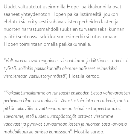
Uudet valtuutetut useimmilla Hope-paikkakunnilla ovat
saaneet yhteydenoton Hopen paikallistiimeiltä, joukon
ehdotuksia erityisesti vähävaraisten perheiden lasten ja
nuorten harrastusmahdollisuuksien turvaamiseksi kunnan
päätöksenteossa sekä kutsun esimerkiksi tutustumaan
Hopen toimintaan omalla paikkakunnalla.
“Valtuutetut ovat reagoineet viesteihimme ja kiittäneet tärkeästä
työstä. Joillakin paikkakunnilla olemme päässeet esimerkiksi
vierailemaan valtuustoryhmässä”,
Hostila kertoo.
“Paikallistiimeillämme on runsaasti ensikäden tietoa vähävaraisten
perheiden tilanteesta alueella. Avustustoiminta on tärkeää, mutta
pitkän aikavälin tavoitteenamme on tehdä se tarpeettomaksi.
Toivomme, että uudet kuntapäättäjät ottavat viestimme
vakavasti ja pyrkivät turvaamaan lasten ja nuorten tasa-arvoisia
mahdollisuuksia omissa kunnissaan”,
Hostila sanoo.