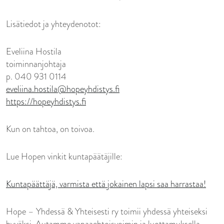
Lisätiedot ja yhteydenotot:
Eveliina Hostila
toiminnanjohtaja
p. 040 931 0114
eveliina.hostila@hopeyhdistys.
fi
https://hopeyhdistys.fi
Kun on tahtoa, on toivoa.
Lue Hopen vinkit kuntapäätäjille:
Kuntapäättäjä, varmista että jokainen lapsi saa harrastaa!
Hope – Yhdessä & Yhteisesti ry toimii yhdessä yhteiseksi
hyväksi. Autamme vapaaehtoisvoimin ja luottamuksella