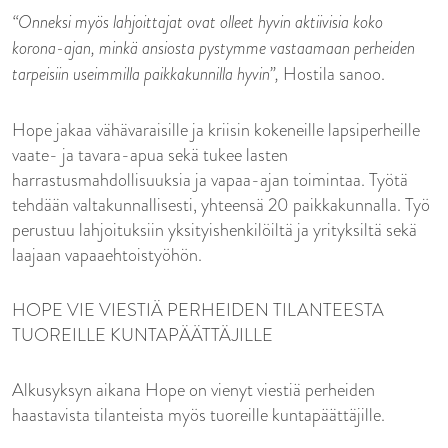
“Onneksi myös lahjoittajat ovat olleet hyvin aktiivisia koko
korona-ajan, minkä ansiosta pystymme vastaamaan perheiden
tarpeisiin useimmilla paikkakunnilla hyvin”,
Hostila sanoo.
Hope jakaa vähävaraisille ja kriisin kokeneille lapsiperheille
vaate- ja tavara-apua sekä tukee lasten
harrastusmahdollisuuksia ja vapaa-ajan toimintaa. Työtä
tehdään valtakunnallisesti, yhteensä 20 paikkakunnalla. Työ
perustuu lahjoituksiin yksityishenkilöiltä ja yrityksiltä sekä
laajaan vapaaehtoistyöhön.
HOPE VIE VIESTIÄ PERHEIDEN TILANTEESTA
TUOREILLE KUNTAPÄÄTTÄJILLE
Alkusyksyn aikana Hope on vienyt viestiä perheiden
haastavista tilanteista myös tuoreille kuntapäättäjille.