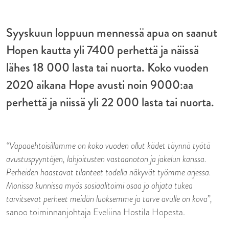
Syyskuun loppuun mennessä apua on saanut
Hopen kautta yli 7400 perhettä ja näissä
lähes 18 000 lasta tai nuorta. Koko vuoden
2020 aikana Hope avusti noin 9000:aa
perhettä ja niissä yli 22 000 lasta tai nuorta.
“Vapaaehtoisillamme on koko vuoden ollut kädet täynnä työtä
avustuspyyntöjen, lahjoitusten vastaanoton ja jakelun kanssa.
Perheiden haastavat tilanteet todella näkyvät työmme arjessa.
Monissa kunnissa myös sosiaalitoimi osaa jo ohjata tukea
tarvitsevat perheet meidän luoksemme ja tarve avulle on kova”,
sanoo toiminnanjohtaja Eveliina Hostila Hopesta.